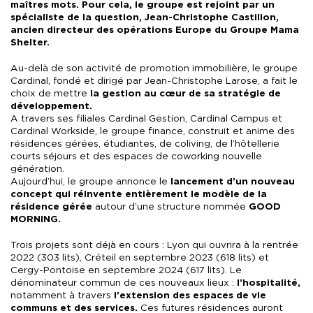
maîtres mots. Pour cela, le groupe est rejoint par un
spécialiste de la question, Jean-Christophe Castillon,
ancien directeur des opérations Europe du Groupe Mama
Shelter.
Au-delà de son activité de promotion immobilière, le groupe
Cardinal, fondé et dirigé par Jean-Christophe Larose, a fait le
choix de mettre
la gestion au cœur de sa stratégie de
développement.
A travers ses filiales Cardinal Gestion, Cardinal Campus et
Cardinal Workside, le groupe finance, construit et anime des
résidences gérées, étudiantes, de coliving, de l’hôtellerie
courts séjours et des espaces de coworking nouvelle
génération.
Aujourd’hui, le groupe annonce le
lancement d’un nouveau
concept qui réinvente entièrement le modèle de la
résidence gérée
autour d’une structure nommée
GOOD
MORNING.
Trois projets sont déjà en cours : Lyon qui ouvrira à la rentrée
2022 (303 lits), Créteil en septembre 2023 (618 lits) et
Cergy-Pontoise en septembre 2024 (617 lits). Le
dénominateur commun de ces nouveaux lieux :
l’hospit
alité,
notamment à travers
l’extension des espaces de vie
communs et
des services.
Ces futures résidences auront