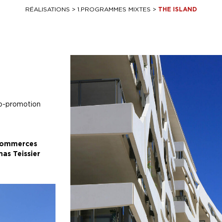
RÉALISATIONS
>
1.PROGRAMMES MIXTES
>
THE ISLAND
co-promotion
 commerces
as Teissier