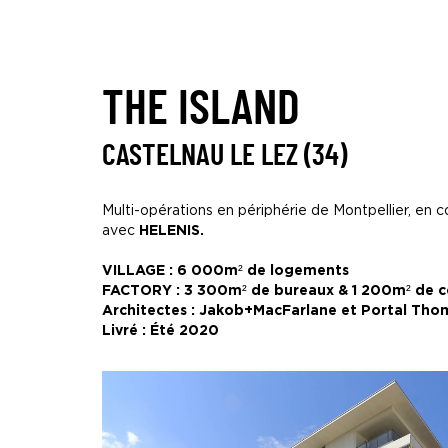
Fil
d’Ariane :
THE ISLAND
Publié
le
03
CASTELNAU LE LEZ (34)
Avr
2019
Multi-opérations en périphérie de Montpellier, en 
avec
HELENIS.
VILLAGE : 6 000m² de logements
FACTORY : 3 300m² de bureaux & 1 200m² de
Architectes : Jakob+MacFarlane et Portal Thom
Livré : Été 2020