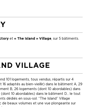
RY
ctory
et
« The Island » Village
, sur 5 bâtiments.
AND VILLAGE
d 101 logements, tous vendus, répartis sur 4
 16 adaptés au bien-vieillir) dans le bâtiment A, 29
iment B, 26 logements (dont 10 abordables) dans
 (dont 10 abordables) dans le bâtiment D… le tout
ts dédiés en sous-sol. “The Island” Village
c de beaux volumes et une vue plongeante sur