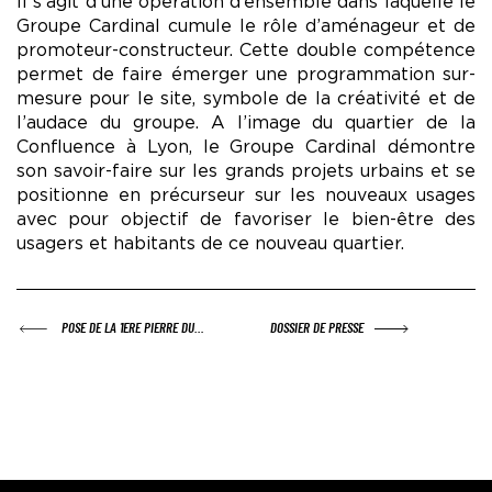
Il s’agit d’une opération d’ensemble dans laquelle le
Groupe Cardinal cumule le rôle d’aménageur et de
promoteur-constructeur. Cette double compétence
permet de faire émerger une programmation sur-
mesure pour le site, symbole de la créativité et de
l’audace du groupe. A l’image du quartier de la
Confluence à Lyon, le Groupe Cardinal démontre
son savoir-faire sur les grands projets urbains et se
positionne en précurseur sur les nouveaux usages
avec pour objectif de favoriser le bien-être des
usagers et habitants de ce nouveau quartier.
-
ARTICLE PRÉCÉDENT :
POSE DE LA 1ERE PIERRE DU…
ARTICLE SUIVANT :
DOSSIER DE PRESSE