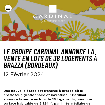
Panneau de gestion des cookies
Aller au contenu
Aller à la navigation
Aller à la recherche
Navigation
Groupe
-
Un
Cardinal
peu
de
béton,
beaucoup
d’imagination
LE GROUPE CARDINAL ANNONCE LA
VENTE EN LOTS DE 38 LOGEMENTS À
BRAZZA (BORDEAUX)
Publié
12 Février 2024
le
13
Mar
2024
Une nouvelle étape est franchie à Brazza où le
promoteur, gestionnaire et investisseur Cardinal
annonce la vente en lots de 38 logements, pour une
surface habitable de 2 524m², par l’intermédiaire de