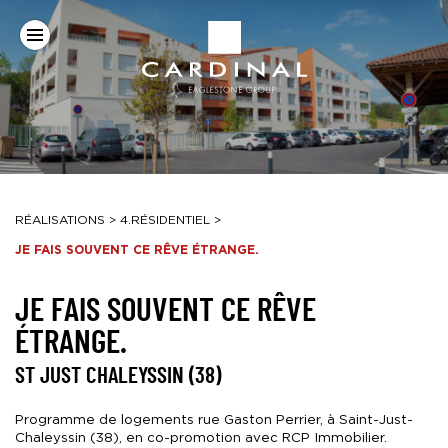
Panneau de gestion des cookies
Aller au contenu
Aller à la navigation
Aller à la recherche
Navigation
Groupe
-
Un
Cardinal
peu
de
béton,
beaucoup
d’imagination
Fil
RÉALISATIONS
>
4.RÉSIDENTIEL
>
d’Ariane :
JE FAIS SOUVENT CE RÊVE ÉTRANGE.
JE FAIS SOUVENT CE RÊVE
ÉTRANGE.
ST JUST CHALEYSSIN (38)
Publié
Programme de logements rue Gaston Perrier, à Saint-Just-
le
Chaleyssin (38), en co-promotion avec RCP Immobilier.