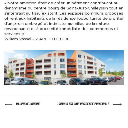
« Notre ambition était de créer un bâtiment contribuant au
dynamisme du centre bourg de Saint-Just-Chaleyssin tout en
s’intégrant au tissu existant. Les espaces communs proposés
offrent aux habitants de la résidence l’opportunité de profiter
d’un jardin ombragé et intimiste, au milieu de la nature
environnante et à proximité immédiate des commerces et
services. »
William Vassal – Z ARCHITECTURE
-
ARTICLE PRÉCÉDENT :
DAUPHINE HOUSING
ARTICLE SUIVANT :
L'AMOUR EST UNE RÉSIDENCE PRINCIPALE.